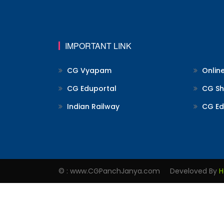
IMPORTANT LINK
CG Vyapam
Onlin
CG Eduportal
CG Shi
Indian Railway
CG Ed
© : www.CGPanchJanya.com Develoved By
H