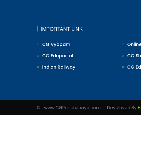
IMPORTANT LINK
CG Vyapam
Onlin
CG Eduportal
CG Shi
Indian Railway
CG Ed
© : www.CGPanchJanya.com Develoved By
H