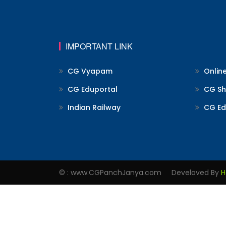
IMPORTANT LINK
CG Vyapam
Onlin
CG Eduportal
CG Shi
Indian Railway
CG Ed
© : www.CGPanchJanya.com Develoved By
H